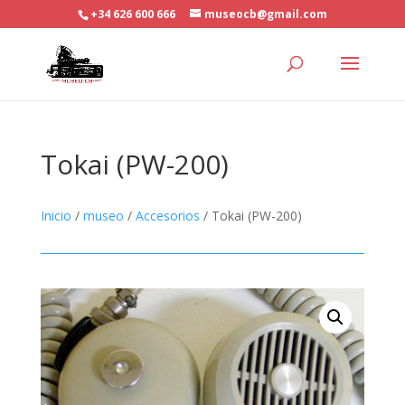
+34 626 600 666
museocb@gmail.com
Tokai (PW-200)
Inicio
/
museo
/
Accesorios
/ Tokai (PW-200)