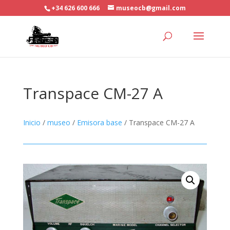
+34 626 600 666
museocb@gmail.com
Transpace CM-27 A
Inicio
/
museo
/
Emisora base
/ Transpace CM-27 A