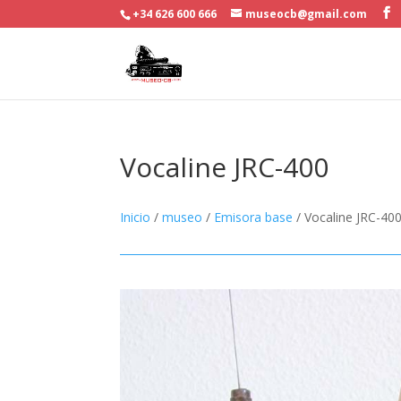
+34 626 600 666
museocb@gmail.com
Vocaline JRC-400
Inicio
/
museo
/
Emisora base
/ Vocaline JRC-40