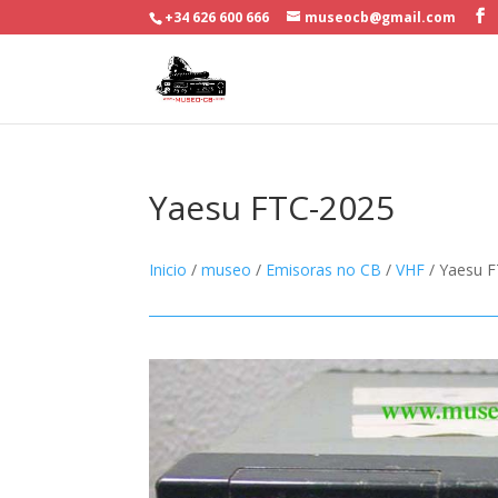
+34 626 600 666
museocb@gmail.com
Yaesu FTC-2025
Inicio
/
museo
/
Emisoras no CB
/
VHF
/ Yaesu 