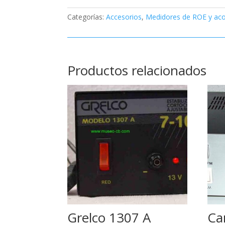
Categorías:
Accesorios
,
Medidores de ROE y ac
Productos relacionados
Grelco 1307 A
Ca