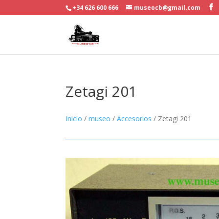
+34 626 600 666
museocb@gmail.com
Zetagi 201
Inicio
/
museo
/
Accesorios
/ Zetagi 201