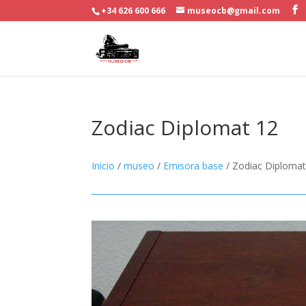
+34 626 600 666
museocb@gmail.com
Zodiac Diplomat 12
Inicio
/
museo
/
Emisora base
/ Zodiac Diplomat