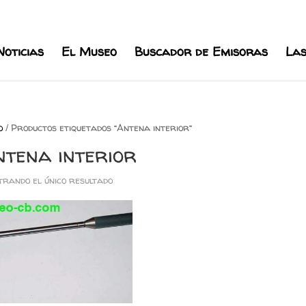
l.com
Noticias
El Museo
Buscador de Emisoras
Las
o
/ Productos etiquetados “Antena interior”
ntena interior
rando el único resultado