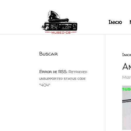
+34 626 600 666
museocb@gmai
Inicio
Buscar
Inici
A
Error de RSS:
Retrieved
Most
unsupported status code
"404"