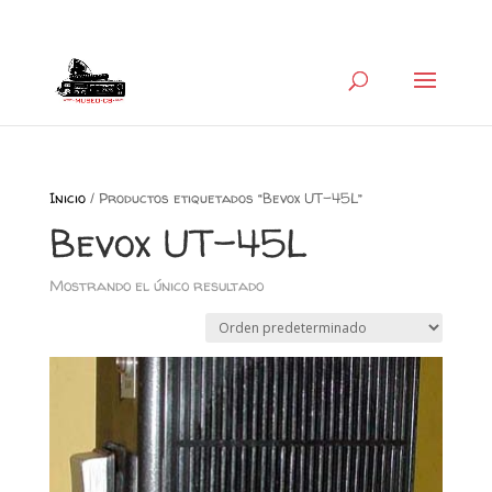
+34 626 600 666
museocb@gmail.com
Inicio
/ Productos etiquetados “Bevox UT-45L”
Bevox UT-45L
Mostrando el único resultado