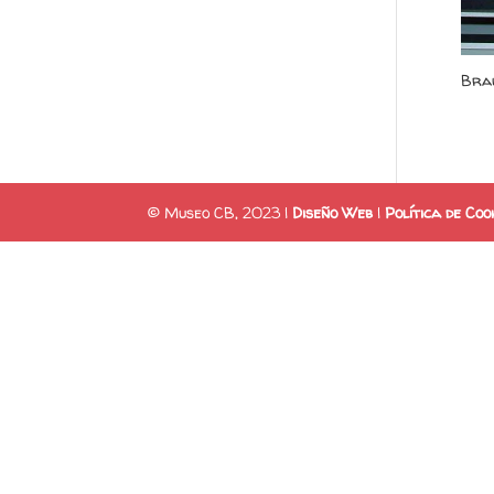
Brau
© Museo CB, 2023 |
Diseño Web
|
Política de Coo