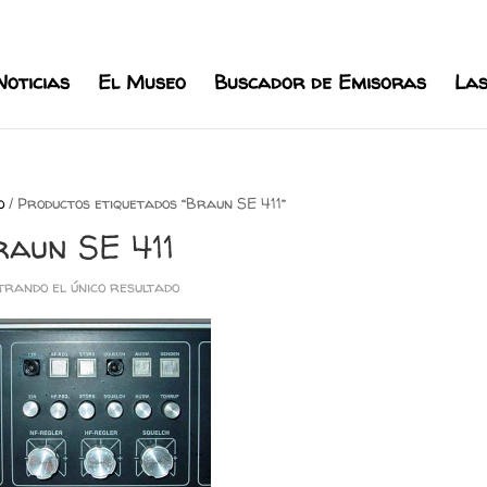
l.com
Noticias
El Museo
Buscador de Emisoras
Las
o
/ Productos etiquetados “Braun SE 411”
raun SE 411
rando el único resultado