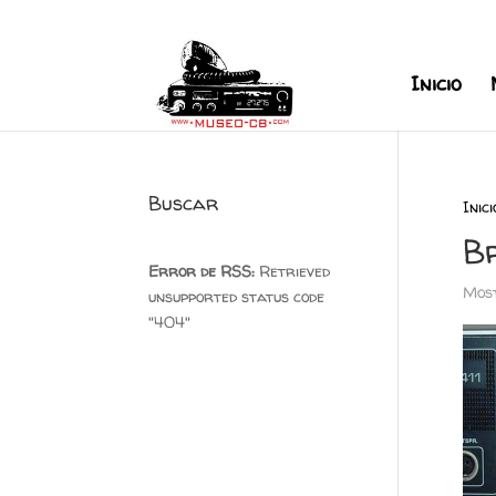
+34 626 600 666
museocb@gmai
Inicio
Buscar
Inici
B
Error de RSS:
Retrieved
Most
unsupported status code
"404"