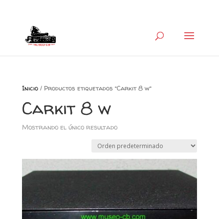
+34 626 600 666
museocb@gmail.com
Inicio
/ Productos etiquetados “Carkit 8 w”
Carkit 8 w
Mostrando el único resultado