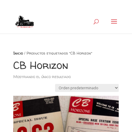
+34 626 600 666
museocb@gmail.com
Inicio
/ Productos etiquetados “CB Horizon”
CB Horizon
Mostrando el único resultado