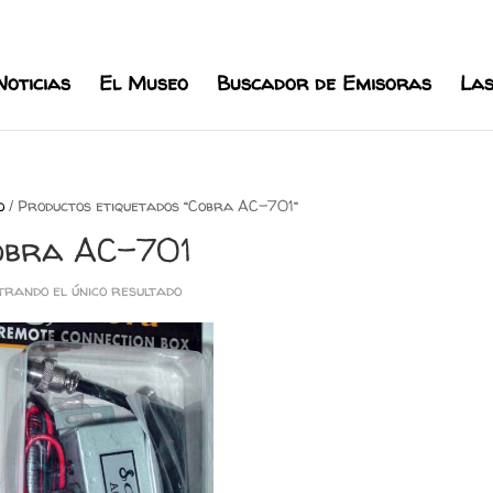
l.com
Noticias
El Museo
Buscador de Emisoras
Las
o
/ Productos etiquetados “Cobra AC-701”
obra AC-701
rando el único resultado