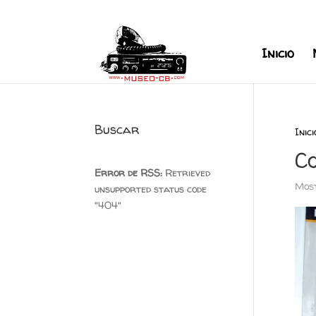
+34 626 600 666
museocb@gmai
Inicio
Buscar
Inici
C
Error de RSS:
Retrieved
Most
unsupported status code
"404"