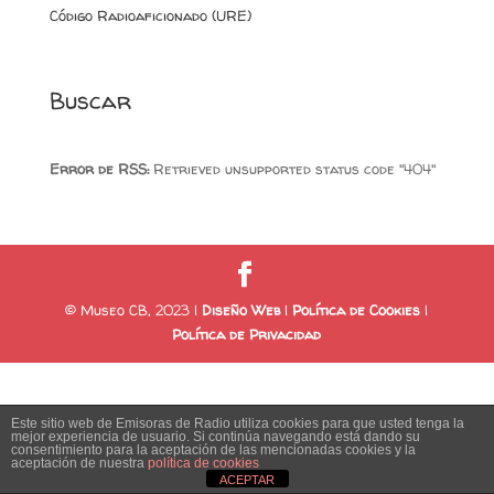
Código Radioaficionado (URE)
Buscar
Error de RSS:
Retrieved unsupported status code "404"
© Museo CB, 2023 |
Diseño Web
|
Política de Cookies
|
Política de Privacidad
Este sitio web de Emisoras de Radio utiliza cookies para que usted tenga la
mejor experiencia de usuario. Si continúa navegando está dando su
consentimiento para la aceptación de las mencionadas cookies y la
aceptación de nuestra
política de cookies
ACEPTAR