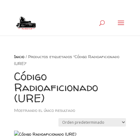
+34 626 600 666
museocb@gmail.com
Inicio
/ Productos etiquetados “Código Radioaficionado
(URE)”
Código
Radioaficionado
(URE)
Mostrando el único resultado