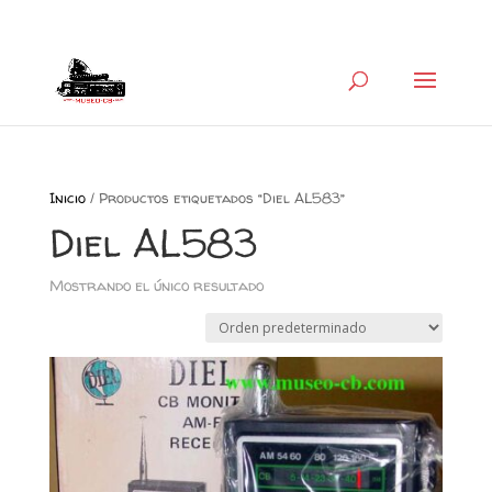
+34 626 600 666
museocb@gmail.com
Inicio
/ Productos etiquetados “Diel AL583”
Diel AL583
Mostrando el único resultado