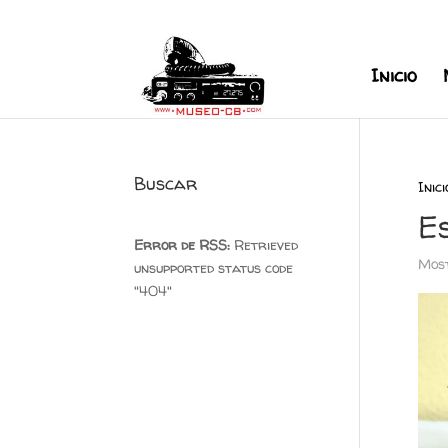
+34 626 600 666
museocb@gmai
Inicio
Buscar
Inici
Es
Error de RSS:
Retrieved
Most
unsupported status code
"404"