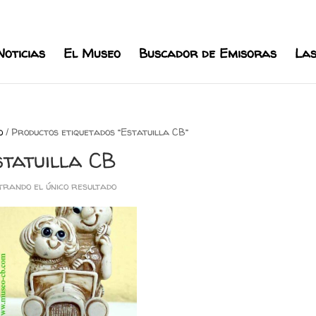
l.com
Noticias
El Museo
Buscador de Emisoras
Las
o
/ Productos etiquetados “Estatuilla CB”
tatuilla CB
rando el único resultado