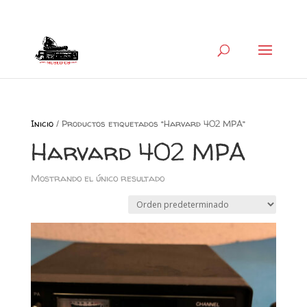
+34 626 600 666
museocb@gmail.com
Inicio
/ Productos etiquetados “Harvard 402 MPA”
Harvard 402 MPA
Mostrando el único resultado