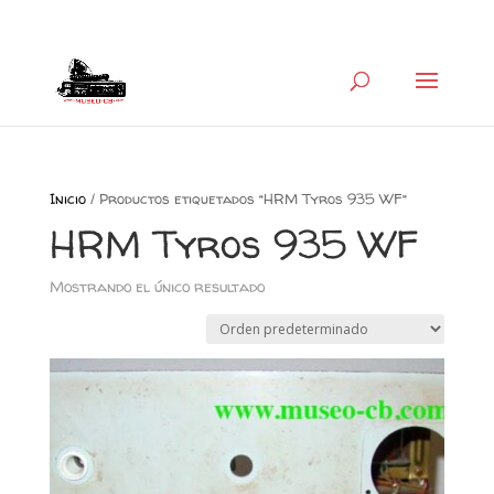
+34 626 600 666
museocb@gmail.com
Inicio
/ Productos etiquetados “HRM Tyros 935 WF”
HRM Tyros 935 WF
Mostrando el único resultado