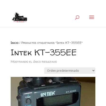
+34 626 600 666
museocb@gmail.com
Inicio
/ Productos etiquetados “Intek KT-355EE”
Intek KT-355EE
Mostrando el único resultado