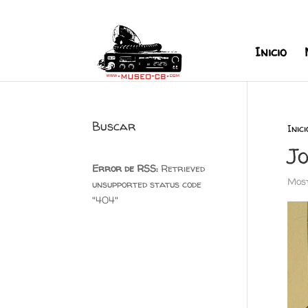
+34 626 600 666
museocb@gmai
Inicio
Buscar
Inici
Jo
Error de RSS:
Retrieved
Most
unsupported status code
"404"