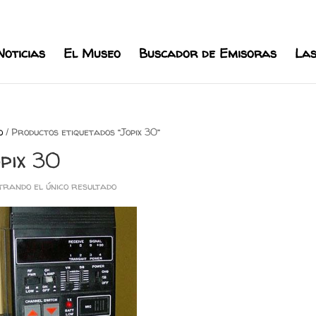
l.com
Noticias
El Museo
Buscador de Emisoras
Las
o
/ Productos etiquetados “Jopix 30”
pix 30
rando el único resultado