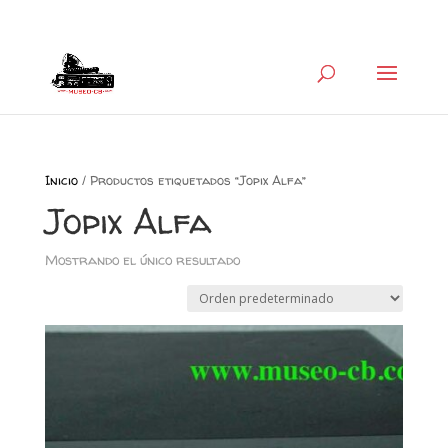
+34 626 600 666
museocb@gmail.com
Inicio
/ Productos etiquetados “Jopix Alfa”
Jopix Alfa
Mostrando el único resultado