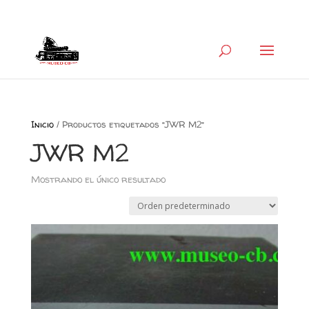
+34 626 600 666
museocb@gmail.com
Inicio
/ Productos etiquetados “JWR M2”
JWR M2
Mostrando el único resultado