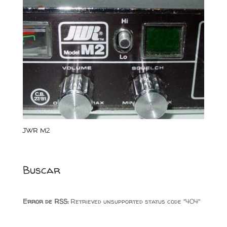
JWR M2
Buscar
Error de RSS:
Retrieved unsupported status code "404"