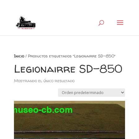
+34 626 600 666
museocb@gmail.com
Inicio
/ Productos etiquetados “Legionairre SD-850”
Legionairre SD-850
Mostrando el único resultado