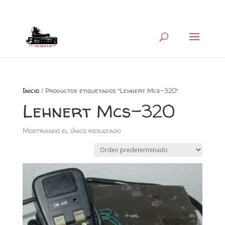
+34 626 600 666
museocb@gmail.com
Inicio
/ Productos etiquetados “Lehnert Mcs-320”
Lehnert Mcs-320
Mostrando el único resultado