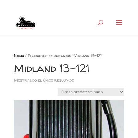
+34 626 600 666
museocb@gmail.com
Inicio
/ Productos etiquetados “Midland 13-121”
Midland 13-121
Mostrando el único resultado