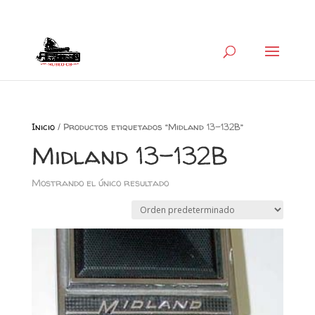
+34 626 600 666
museocb@gmail.com
Inicio
/ Productos etiquetados “Midland 13-132B”
Midland 13-132B
Mostrando el único resultado