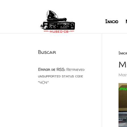
+34 626 600 666
museocb@gmai
Inicio
Buscar
Inici
M
Error de RSS:
Retrieved
Most
unsupported status code
"404"