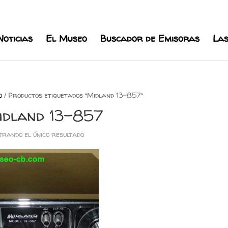
l.com
Noticias
El Museo
Buscador de Emisoras
Las
o
/ Productos etiquetados “Midland 13-857”
idland 13-857
rando el único resultado