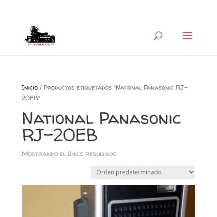
+34 626 600 666
museocb@gmail.com
Inicio
/ Productos etiquetados “National Panasonic RJ-
20EB”
National Panasonic
RJ-20EB
Mostrando el único resultado