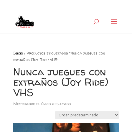
+34 626 600 666
museocb@gmail.com
Inicio
/ Productos etiquetados “Nunca juegues con
extraños (Joy Ride) VHS”
Nunca juegues con
extraños (Joy Ride)
VHS
Mostrando el único resultado