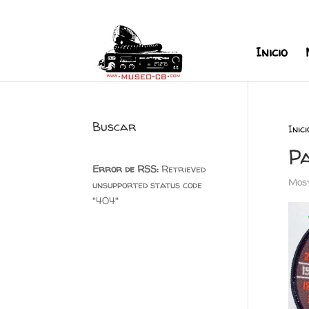
+34 626 600 666
museocb@gmai
Inicio
Buscar
Inici
P
Error de RSS:
Retrieved
Most
unsupported status code
"404"