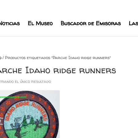
l.com
Noticias
El Museo
Buscador de Emisoras
Las
o
/ Productos etiquetados “Parche Idaho ridge runners”
arche Idaho ridge runners
rando el único resultado