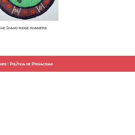
he Idaho ridge runners
kies
|
Política de Privacidad