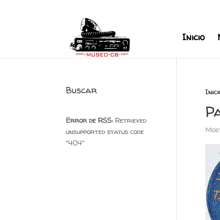
+34 626 600 666
museocb@gmai
Inicio
Buscar
Inici
P
Error de RSS:
Retrieved
Most
unsupported status code
"404"