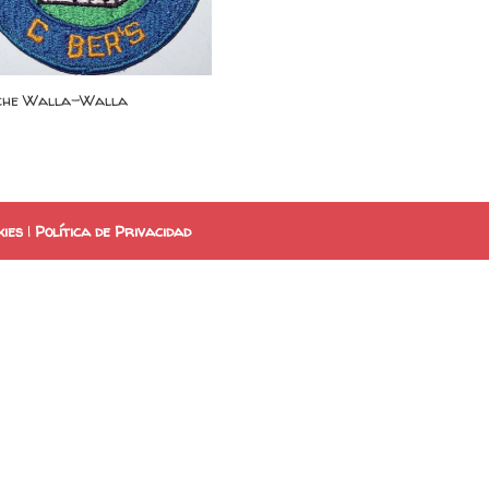
che Walla-Walla
kies
|
Política de Privacidad