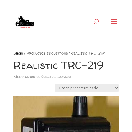
+34 626 600 666
museocb@gmail.com
Inicio
/ Productos etiquetados “Realistic TRC-219”
Realistic TRC-219
Mostrando el único resultado