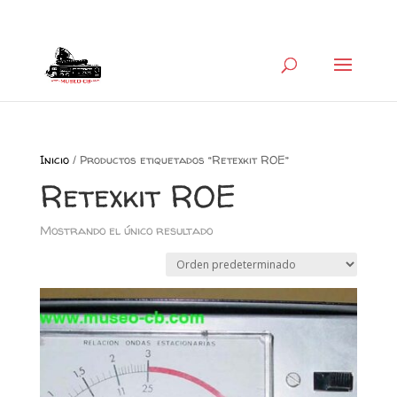
+34 626 600 666
museocb@gmail.com
Inicio
/ Productos etiquetados “Retexkit ROE”
Retexkit ROE
Mostrando el único resultado