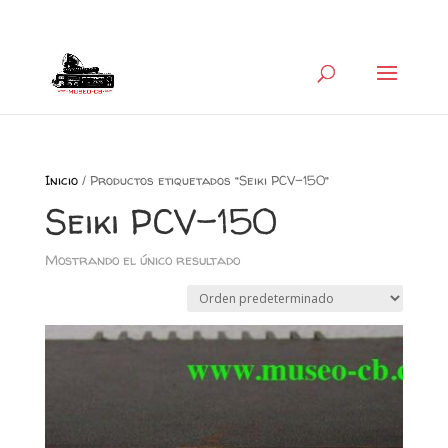
+34 626 600 666
museocb@gmail.com
Inicio
/ Productos etiquetados “Seiki PCV-150”
Seiki PCV-150
Mostrando el único resultado