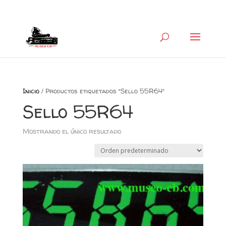
+34 626 600 666
museocb@gmail.com
Inicio
/ Productos etiquetados “Sello 55R64”
Sello 55R64
Mostrando el único resultado