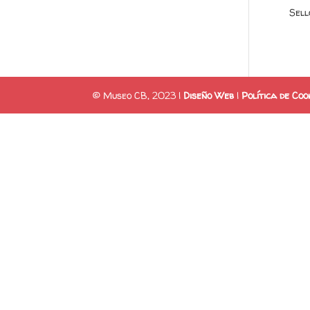
Sell
© Museo CB, 2023 |
Diseño Web
|
Política de Coo