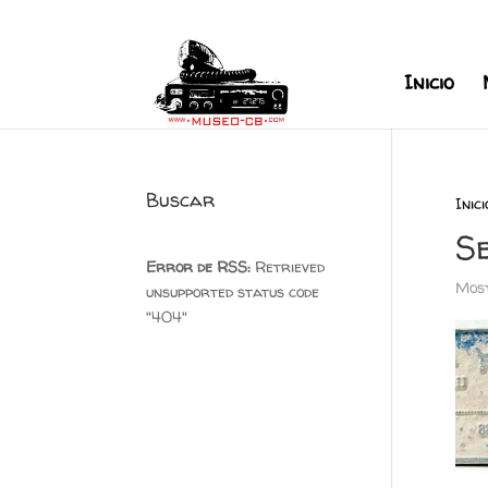
+34 626 600 666
museocb@gmai
Inicio
Buscar
Inici
S
Error de RSS:
Retrieved
Most
unsupported status code
"404"