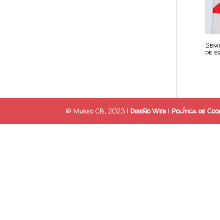
Semi
de e
© Museo CB, 2023 |
Diseño Web
|
Política de Coo