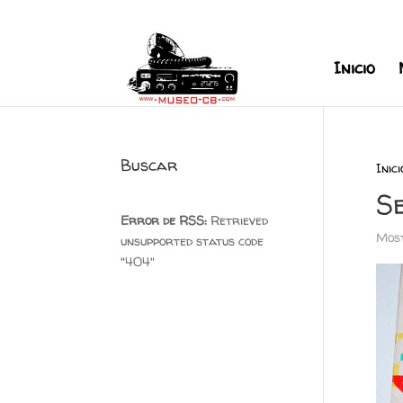
+34 626 600 666
museocb@gmai
Inicio
Buscar
Inici
S
Error de RSS:
Retrieved
Most
unsupported status code
"404"