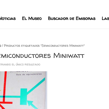
l.com
Noticias
El Museo
Buscador de Emisoras
Las
o
/ Productos etiquetados “Semiconductores Miniwatt”
emiconductores Miniwatt
rando el único resultado