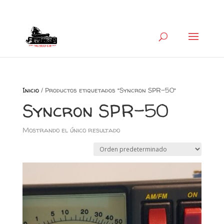
+34 626 600 666
museocb@gmail.com
Inicio
/ Productos etiquetados “Syncron SPR-50”
Syncron SPR-50
Mostrando el único resultado