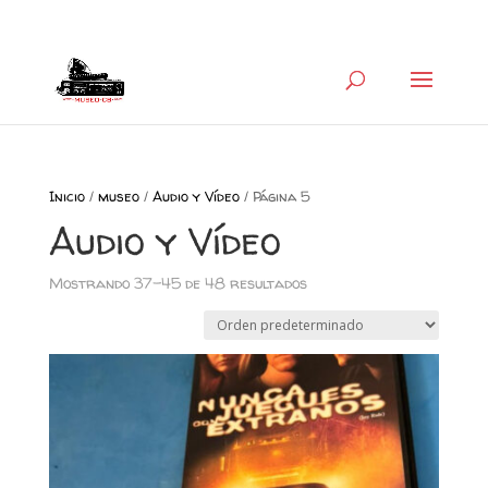
+34 626 600 666
museocb@gmail.com
Inicio
/
museo
/
Audio y Vídeo
/ Página 5
Audio y Vídeo
Mostrando 37–45 de 48 resultados