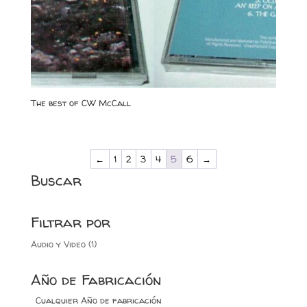
The best of CW McCall
←
1
2
3
4
5
6
→
Buscar
Filtrar por
Audio y Video
(1)
Año de Fabricación