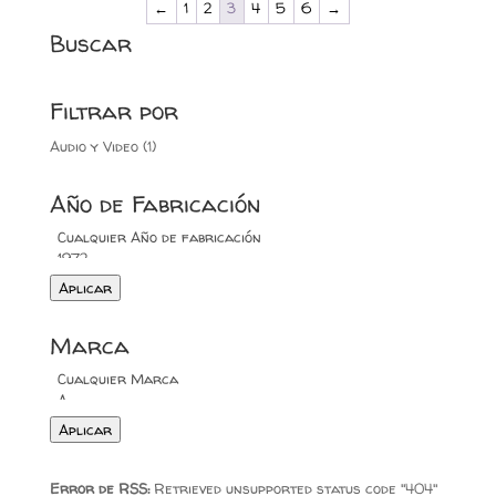
←
1
2
3
4
5
6
→
Buscar
Filtrar por
Audio y Video
(1)
Año de Fabricación
Aplicar
Marca
Aplicar
Error de RSS:
Retrieved unsupported status code "404"