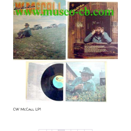
CW McCall LP1