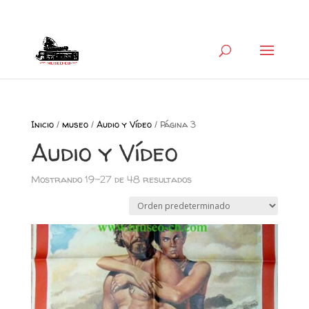
+34 626 600 666
museocb@gmail.com
Inicio
/
museo
/
Audio y Vídeo
/ Página 3
Audio y Vídeo
Mostrando 19–27 de 48 resultados