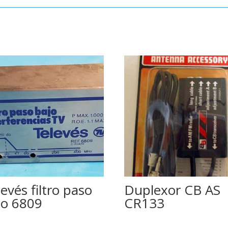
evés filtro paso
Duplexor CB AS
jo 6809
CR133