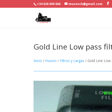
+34 626 600 666
museocb@gmail.com
Gold Line Low pass fil
Inicio
/
museo
/
Filtros y cargas
/ Gold Line Low p