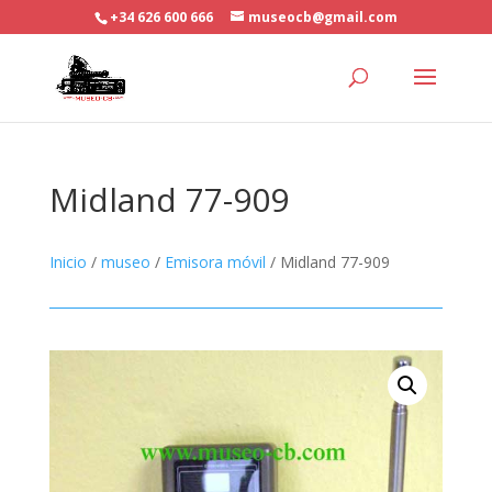
+34 626 600 666
museocb@gmail.com
Midland 77-909
Inicio
/
museo
/
Emisora móvil
/ Midland 77-909