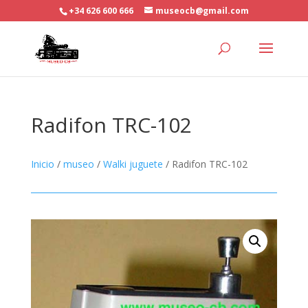
+34 626 600 666
museocb@gmail.com
Radifon TRC-102
Inicio
/
museo
/
Walki juguete
/ Radifon TRC-102