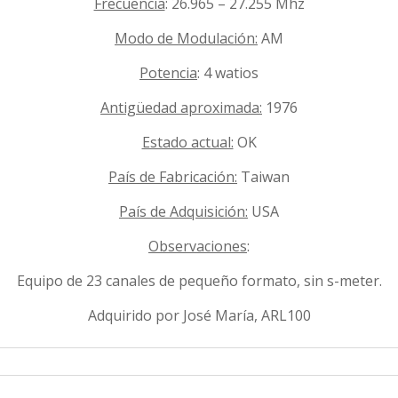
Frecuencia
: 26.965 – 27.255 Mhz
Modo de Modulación:
AM
Potencia
: 4 watios
Antigüedad aproximada:
1976
Estado actual:
OK
País de Fabricación:
Taiwan
País de Adquisición:
USA
Observaciones
:
Equipo de 23 canales de pequeño formato, sin s-meter.
Adquirido por José María, ARL100