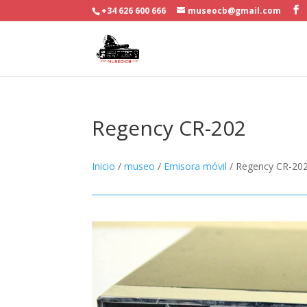
+34 626 600 666
museocb@gmail.com
Regency CR-202
Inicio
/
museo
/
Emisora móvil
/ Regency CR-20