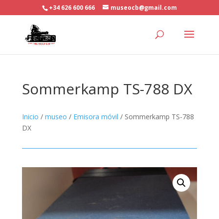
+34 626 600 666
museocb@gmail.com
Sommerkamp TS-788 DX
Inicio
/
museo
/
Emisora móvil
/ Sommerkamp TS-788
DX