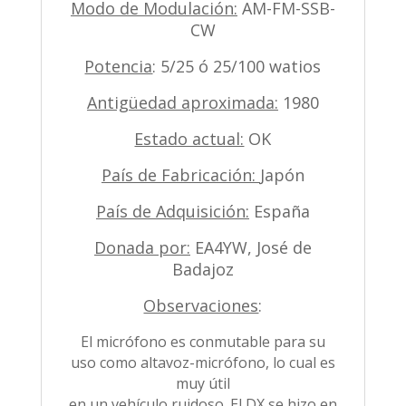
Modo de Modulación:
AM-FM-SSB-
CW
Potencia
: 5/25 ó 25/100 watios
Antigüedad aproximada:
1980
Estado actual:
OK
País de Fabricación:
Japón
País de Adquisición:
España
Donada por:
EA4YW, José de
Badajoz
Observaciones
:
El micrófono es conmutable para su
uso como altavoz-micrófono, lo cual es
muy útil
en un vehículo ruidoso. El DX se hizo en