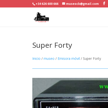
+34 626 600 666
museocb@gmail.com
Super Forty
Inicio
/
museo
/
Emisora móvil
/ Super Forty